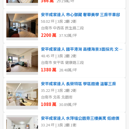
366 萬
29.19萬/坪
安平成家達人 市心御藏 奢華美學 三房平車邸
58.02 坪 | 3房 2廳 2衛
台南市 中西區 民生路二段
2200 萬
37.92萬/坪
安平成家達人 國平港灣 高樓海景3面採光 文青3房平車宅
48.45 坪 | 3房 2廳 2衛
台南市 安平區 健康路三段
1380 萬
28.48萬/坪
安平成家達人 長榮特區 學區週邊 溫馨三房
35.22 坪 | 3房 2廳 2衛
台南市 北區 北園街
1088 萬
30.89萬/坪
安平成家達人 水萍塭公園旁三樓美寓 低總價
33.24 坪 | 3房 2廳 1衛