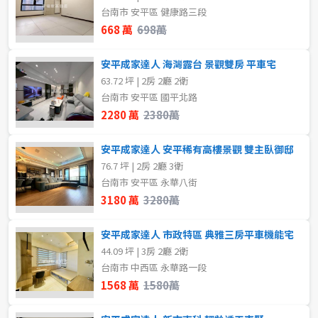
台南市 安平區 健康路三段
2樓
4樓
樓層
668 萬
698萬
不拘
5~10樓
2樓
11~20樓
安平成家達人 海灣露台 景觀雙房 平車宅
63.72 坪 | 2房 2廳 2衛
3樓
4樓
~
樓
台南市 安平區 國平北路
2280 萬
2380萬
5~10樓
11~20樓
格局
安平成家達人 安平稀有高樓景觀 雙主臥御邸
21樓以上
76.7 坪 | 2房 2廳 3衛
不拘
2房
台南市 安平區 永華八街
3180 萬
3280萬
~
樓
安平成家達人 市政特區 典雅三房平車機能宅
租金(元)
44.09 坪 | 3房 2廳 2衛
格局
台南市 中西區 永華路一段
1568 萬
1580萬
不拘
1房