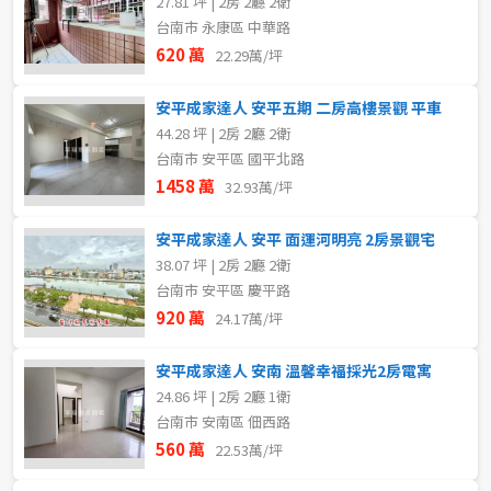
27.81 坪 | 2房 2廳 2衛
台南市 永康區 中華路
620 萬
22.29萬/坪
安平成家達人 安平五期 二房高樓景觀 平車
44.28 坪 | 2房 2廳 2衛
台南市 安平區 國平北路
1458 萬
32.93萬/坪
安平成家達人 安平 面運河明亮 2房景觀宅
38.07 坪 | 2房 2廳 2衛
台南市 安平區 慶平路
920 萬
24.17萬/坪
安平成家達人 安南 溫馨幸福採光2房電寓
24.86 坪 | 2房 2廳 1衛
台南市 安南區 佃西路
560 萬
22.53萬/坪