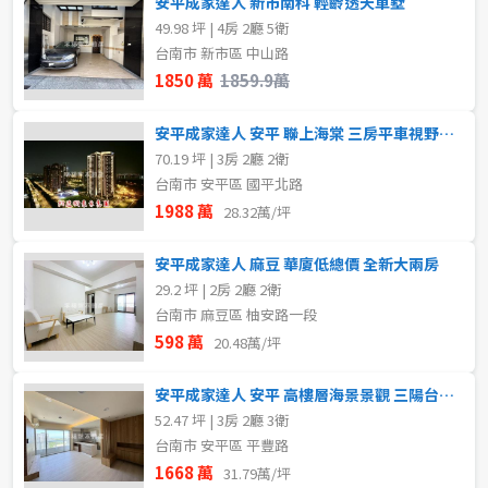
安平成家達人 新市南科 輕齡透天車墅
2房
3房
49.98 坪 | 4房 2廳 5衛
台南市 新市區 中山路
4房
5房以上
1850 萬
1859.9萬
安平成家達人 安平 聯上海棠 三房平車視野景觀宅
屋齡
70.19 坪 | 3房 2廳 2衛
台南市 安平區 國平北路
不拘
1988 萬
28.32萬/坪
安平成家達人 麻豆 華廈低總價 全新大兩房
售價
29.2 坪 | 2房 2廳 2衛
台南市 麻豆區 柚安路一段
598 萬
20.48萬/坪
安平成家達人 安平 高樓層海景景觀 三陽台朝南 大三房平車
52.47 坪 | 3房 2廳 3衛
台南市 安平區 平豐路
1668 萬
31.79萬/坪