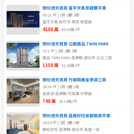
頭份透天買房 富宇天雋景觀雙平車
60.21 坪 | 3房 2廳 2衛
富宇天雋 新竹市 東區 慈雲路
4188 萬
69.56萬/坪
頭份透天買房 公園居品 TWIN PARK
42.1 坪 | 2房 2廳 2衛
居品 TWIN PARK 苗栗縣 頭份市 公北二路
1358 萬
32.26萬/坪
頭份透天買房 竹南精美金泰源三房
28.56 坪 | 3房 2廳 1衛
金泰源 苗栗縣 竹南鎮 中華路
748 萬
26.19萬/坪
頭份透天買房 昌隆好旺景觀兩房平車
38.54 坪 | 2房 2廳 1衛
勝旺好旺 苗栗縣 頭份市 昌隆一街