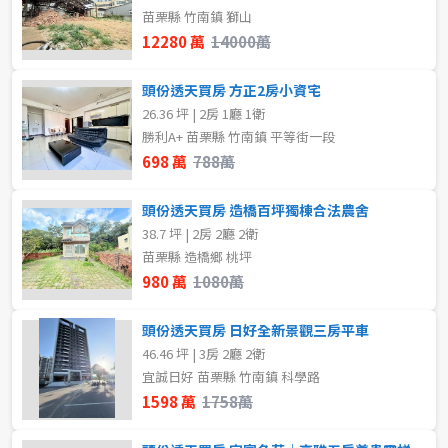
苗栗縣 竹南鎮 獅山
11~20樓
樓層
12280 萬
14000萬
不拘
1樓
~
樓
頭份透天買房 方正2房小資宅
26.36 坪 | 2房 1廳 1衛
2樓
3樓
勝利A+ 苗栗縣 竹南鎮 平等街一段
格局
698 萬
788萬
4樓
5~10樓
不拘
1房
頭份透天買房 造橋百坪獨棟合法農舍
11~20樓
38.7 坪 | 2房 2廳 2衛
3房
苗栗縣 造橋鄉 桃坪
980 萬
1080萬
~
樓
頭份透天買房 日好全新景觀三房平車
租金(元)
46.46 坪 | 3房 2廳 2衛
格局
宜誠日好 苗栗縣 竹南鎮 科學路
1598 萬
1758萬
不拘
1房