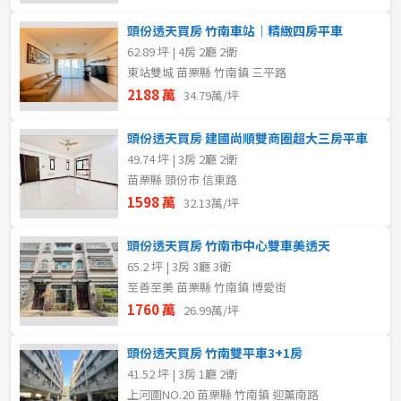
頭份透天買房 竹南車站｜精緻四房平車
62.89 坪 | 4房 2廳 2衛
東站雙城 苗栗縣 竹南鎮 三平路
2188 萬
34.79萬/坪
頭份透天買房 建國尚順雙商圈超大三房平車
49.74 坪 | 3房 2廳 2衛
苗栗縣 頭份市 信東路
1598 萬
32.13萬/坪
頭份透天買房 竹南市中心雙車美透天
65.2 坪 | 3房 3廳 3衛
至善至美 苗栗縣 竹南鎮 博愛街
1760 萬
26.99萬/坪
頭份透天買房 竹南雙平車3+1房
41.52 坪 | 3房 1廳 2衛
上河圖NO.20 苗栗縣 竹南鎮 迎薰南路