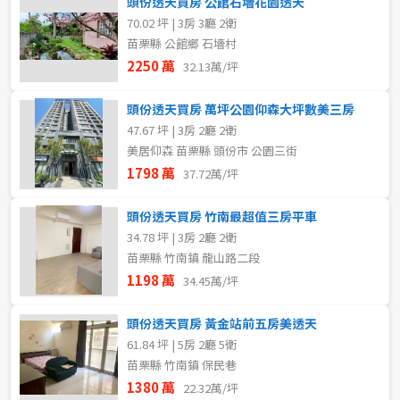
頭份透天買房 公館石墻花園透天
70.02 坪 | 3房 3廳 2衛
苗栗縣 公館鄉 石墻村
2250 萬
32.13萬/坪
頭份透天買房 萬坪公園仰森大坪數美三房
47.67 坪 | 3房 2廳 2衛
美居仰森 苗栗縣 頭份市 公園三街
1798 萬
37.72萬/坪
頭份透天買房 竹南最超值三房平車
34.78 坪 | 3房 2廳 2衛
苗栗縣 竹南鎮 龍山路二段
1198 萬
34.45萬/坪
頭份透天買房 黃金站前五房美透天
61.84 坪 | 5房 2廳 5衛
苗栗縣 竹南鎮 保民巷
1380 萬
22.32萬/坪