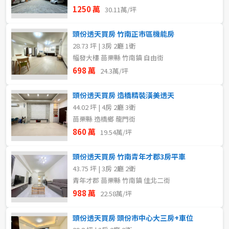
1250 萬
30.11萬/坪
頭份透天買房 竹南正市區機能房
28.73 坪 | 3房 2廳 1衛
幅發大樓 苗栗縣 竹南鎮 自由街
698 萬
24.3萬/坪
頭份透天買房 造橋精裝潢美透天
44.02 坪 | 4房 2廳 3衛
苗栗縣 造橋鄉 龍門街
860 萬
19.54萬/坪
頭份透天買房 竹南青年才郡3房平車
43.75 坪 | 3房 2廳 2衛
青年才郡 苗栗縣 竹南鎮 佳北二街
988 萬
22.58萬/坪
頭份透天買房 頭份市中心大三房+車位