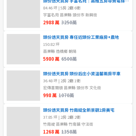
頭份透天買房 宇富名苑｜高雅五房尊貴電梯美墅
2房
3房
84.46 坪 | 5房 2廳 6衛
宇富名苑 苗栗縣 頭份市 新興街
4房
5房以上
2988 萬
3250萬
頭份透天買房 專任近頭份工業廠房+農地
屋齡
150.82 坪
苗栗縣 造橋鄉 朝陽
不拘
5980 萬
6500萬
頭份透天買房 頭份后庄小資溫馨兩房平車
售價
36.48 坪 | 2房 2廳 1衛
宏傳喜爾頓 苗栗縣 頭份市 文化街
998 萬
1070萬
頭份透天買房 竹南綻全新景觀2房美宅
37.85 坪 | 2房 2廳 2衛
竹南綻 苗栗縣 竹南鎮 守法街
1268 萬
1358萬