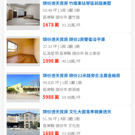
頭份透天買房 竹南東站學區前庭美墅
50.46 坪 | 3房 3廳 3衛
苗栗縣 頭份市 蘆竹路
1678 萬
33.25萬/坪
頭份透天買房 頭份2房雙衛浴平車
27.33 坪 | 2房 2廳 2衛
弘海星玥 苗栗縣 頭份市 新立東街
1098 萬
40.18萬/坪
頭份透天買房 頭份22米路旁合法農舍廠房
99.825 坪 | 1房 1廳 1衛
苗栗縣 頭份市 群英路
5988 萬
59.98萬/坪
頭份透天買房 文化大面寬孝親美透天
51.96 坪 | 4房 2廳 3衛
苗栗縣 頭份市 文化街
1688 萬
32.49萬/坪