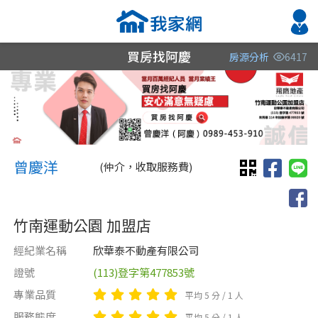
買房找阿慶
房源分析
6417
縣市
縣市
縣市
區域
區域
區域
不限
不限
不限
不限
不限
不限
曾慶洋 曾慶洋 阿慶
苗栗縣
苗栗縣
苗栗縣
曾慶洋
(仲介，收取服務費)
新竹市
新竹縣
竹南運動公園 加盟店
新竹縣
經紀業名稱
欣華泰不動產有限公司
證號
(113)登字第477853號
類型(可複選)
售價
類型(可複選)
專業品質
平均 5 分 / 1 人
不拘
不拘
電梯大樓
整層住家
獨立套房
套房
透天厝
店面
服務態度
平均 5 分 / 1 人