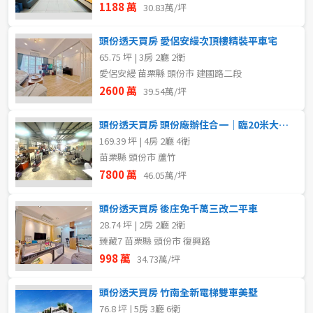
1188 萬
30.83萬/坪
頭份透天買房 愛侶安縵次頂樓精裝平車宅
65.75 坪 | 3房 2廳 2衛
愛侶安縵 苗栗縣 頭份市 建國路二段
2600 萬
39.54萬/坪
頭份透天買房 頭份廠辦住合一｜臨20米大馬路｜甲工用地
169.39 坪 | 4房 2廳 4衛
苗栗縣 頭份市 蘆竹
7800 萬
46.05萬/坪
頭份透天買房 後庄免千萬三改二平車
28.74 坪 | 2房 2廳 2衛
臻藏7 苗栗縣 頭份市 復興路
998 萬
34.73萬/坪
頭份透天買房 竹南全新電梯雙車美墅
76.8 坪 | 5房 3廳 6衛