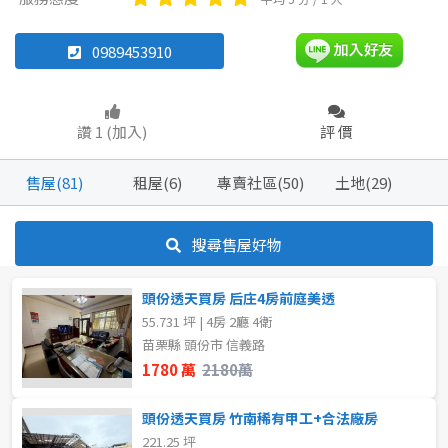
華廈
廠房
農舍
工廠
其他
0989453910
坪數
坪數
讚 1 (加入)
評 價
不拘
不拘
20坪以下
20坪以下
售屋(81)
租屋(6)
專賣社區(50)
土地(29)
20~30 坪
20~30 坪
30~40 坪
80坪以上
搜尋售屋好物
40~50 坪
50~60 坪
~
坪
頭份透天買房 后庄4房前庭美透
60~70 坪
70~80 坪
55.731 坪 | 4房 2廳 4衛
樓層
苗栗縣 頭份市 信義路
80坪以上
1780 萬
2180萬
不拘
1樓
~
坪
頭份透天買房 竹南稀有甲工+合法廠房
2樓
3樓
221.25 坪