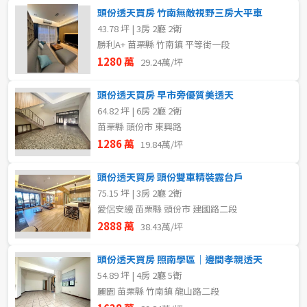
頭份透天買房 竹南無敵視野三房大平車
43.78 坪 | 3房 2廳 2衛
勝利A+ 苗栗縣 竹南鎮 平等街一段
1280 萬
29.24萬/坪
頭份透天買房 早市旁優質美透天
64.82 坪 | 6房 2廳 2衛
苗栗縣 頭份市 東興路
1286 萬
19.84萬/坪
頭份透天買房 頭份雙車精裝露台戶
75.15 坪 | 3房 2廳 2衛
愛侶安縵 苗栗縣 頭份市 建國路二段
2888 萬
38.43萬/坪
頭份透天買房 照南學區｜邊間孝親透天
54.89 坪 | 4房 2廳 5衛
麗園 苗栗縣 竹南鎮 龍山路二段