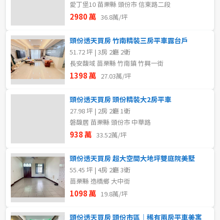
愛丁堡10 苗栗縣 頭份市 信東路二段
2980 萬
36.8萬/坪
頭份透天買房 竹南精裝三房平車露台戶
51.72 坪 | 3房 2廳 2衛
長安馥域 苗栗縣 竹南鎮 竹興一街
1398 萬
27.03萬/坪
頭份透天買房 頭份精裝大2房平車
27.98 坪 | 2房 2廳 1衛
磐馥居 苗栗縣 頭份市 中華路
938 萬
33.52萬/坪
頭份透天買房 超大空間大地坪雙庭院美墅
55.45 坪 | 4房 2廳 3衛
苗栗縣 造橋鄉 大中街
1098 萬
19.8萬/坪
頭份透天買房 頭份市區｜稀有兩房平車美寓