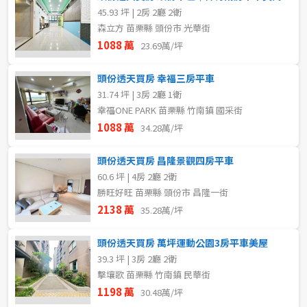
45.93 坪 | 2房 2廳 2衛
森立方 苗栗縣 頭份市 光華街
1088 萬
23.69萬/坪
頭份透天買房 幸福三房平車
31.74 坪 | 3房 2廳 1衛
幸福ONE PARK 苗栗縣 竹南鎮 國采街
1088 萬
34.28萬/坪
頭份透天買房 昌隆景觀四房平車
60.6 坪 | 4房 2廳 2衛
勝旺好旺 苗栗縣 頭份市 昌隆一街
2138 萬
35.28萬/坪
頭份透天買房 萬坪運動公園3房平車美屋
39.3 坪 | 3房 2廳 2衛
擊壤歌 苗栗縣 竹南鎮 民華街
1198 萬
30.48萬/坪