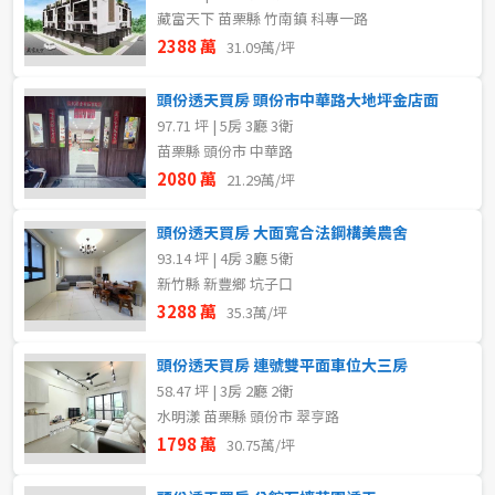
藏富天下 苗栗縣 竹南鎮 科專一路
2388 萬
31.09萬/坪
頭份透天買房 頭份市中華路大地坪金店面
97.71 坪 | 5房 3廳 3衛
苗栗縣 頭份市 中華路
2080 萬
21.29萬/坪
頭份透天買房 大面寬合法鋼構美農舍
93.14 坪 | 4房 3廳 5衛
新竹縣 新豐鄉 坑子口
3288 萬
35.3萬/坪
頭份透天買房 連號雙平面車位大三房
58.47 坪 | 3房 2廳 2衛
水明漾 苗栗縣 頭份市 翠亨路
1798 萬
30.75萬/坪