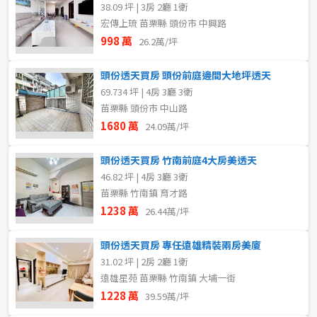
38.09 坪 | 3房 2廳 1衛
宏傳上琉 苗栗縣 頭份市 中興路
998 萬
26.2萬/坪
頭份透天買房 頭份前庭邊間大地坪透天
69.734 坪 | 4房 3廳 3衛
苗栗縣 頭份市 中山路
1680 萬
24.09萬/坪
頭份透天買房 竹南前庭4大房美透天
46.82 坪 | 4房 3廳 3衛
苗栗縣 竹南鎮 育才路
1238 萬
26.44萬/坪
頭份透天買房 專任遠雄精裝兩房美廈
31.02 坪 | 2房 2廳 1衛
遠雄星苑 苗栗縣 竹南鎮 大埔一街
1228 萬
39.59萬/坪