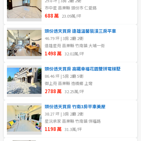
29.8 坪 | 3房 2廳 2衛
市中星 苗栗縣 頭份市 仁愛路
688 萬
23.09萬/坪
頭份透天買房 遠雄溫馨裝潢三房平車
46.79 坪 | 3房 2廳 2衛
遠雄星苑 苗栗縣 竹南鎮 大埔一街
1498 萬
32.02萬/坪
頭份透天買房 高鐵幸福花園雙拼電梯墅
86.46 坪 | 5房 2廳 5衛
御上苑 苗栗縣 造橋鄉 上彎
2788 萬
32.25萬/坪
頭份透天買房 竹南3房平車美屋
38.27 坪 | 3房 2廳 2衛
星沅承家 苗栗縣 竹南鎮 保福路
1198 萬
31.3萬/坪