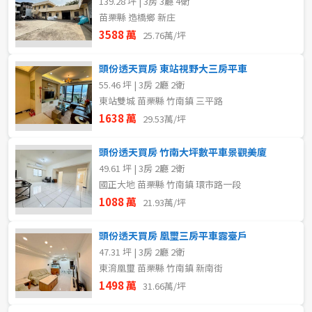
139.28 坪 | 3房 3廳 4衛
苗栗縣 造橋鄉 新庄
3588 萬
25.76萬/坪
頭份透天買房 東站視野大三房平車
55.46 坪 | 3房 2廳 2衛
東站雙城 苗栗縣 竹南鎮 三平路
1638 萬
29.53萬/坪
頭份透天買房 竹南大坪數平車景觀美廈
49.61 坪 | 3房 2廳 2衛
國正大地 苗栗縣 竹南鎮 環市路一段
1088 萬
21.93萬/坪
頭份透天買房 凰璽三房平車露臺戶
47.31 坪 | 3房 2廳 2衛
東淯凰璽 苗栗縣 竹南鎮 新南街
1498 萬
31.66萬/坪