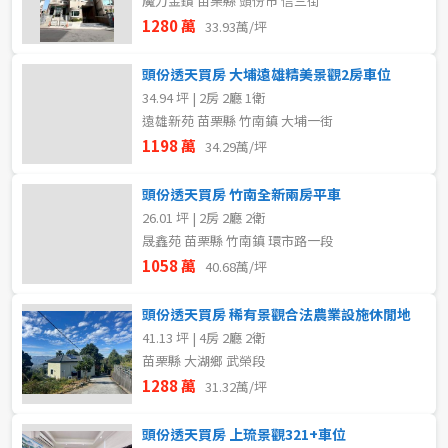
魔力金鑽 苗栗縣 頭份市 信三街
1280 萬
33.93萬/坪
頭份透天買房 大埔遠雄精美景觀2房車位
34.94 坪 | 2房 2廳 1衛
遠雄新苑 苗栗縣 竹南鎮 大埔一街
1198 萬
34.29萬/坪
頭份透天買房 竹南全新兩房平車
26.01 坪 | 2房 2廳 2衛
晟鑫苑 苗栗縣 竹南鎮 環市路一段
1058 萬
40.68萬/坪
頭份透天買房 稀有景觀合法農業設施休閒地
41.13 坪 | 4房 2廳 2衛
苗栗縣 大湖鄉 武榮段
1288 萬
31.32萬/坪
頭份透天買房 上琉景觀321+車位