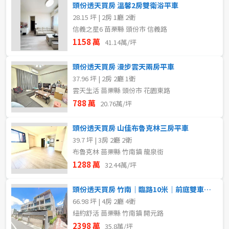
頭份透天買房 溫馨2房雙衛浴平車
28.15 坪 | 2房 1廳 2衛
信義之星6 苗栗縣 頭份市 信義路
1158 萬
41.14萬/坪
頭份透天買房 漫步雲天兩房平車
37.96 坪 | 2房 2廳 1衛
雲天生活 苗栗縣 頭份市 花園東路
788 萬
20.76萬/坪
頭份透天買房 山佳布魯克林三房平車
39.7 坪 | 3房 2廳 2衛
布魯克林 苗栗縣 竹南鎮 龍泉街
1288 萬
32.44萬/坪
頭份透天買房 竹南｜臨路10米｜前庭雙車美墅
66.98 坪 | 4房 2廳 4衛
紐約舒活 苗栗縣 竹南鎮 開元路
2398 萬
35.8萬/坪