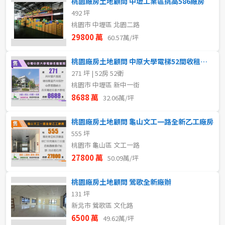
桃園廠房土地顧問 中壢工業區挑高586廠房
492 坪
桃園市 中壢區 北園二路
格局
29800 萬
60.57萬/坪
不拘
1房
桃園廠房土地顧問 中原大學電梯52間收租套房
271 坪 | 52房 52衛
2房
3房
桃園市 中壢區 新中一街
8688 萬
32.06萬/坪
4房
5房以上
桃園廠房土地顧問 龜山文工一路全新乙工廠房
555 坪
租金(元)
桃園市 龜山區 文工一路
27800 萬
50.09萬/坪
桃園廠房土地顧問 鶯歌全新廠辦
131 坪
新北市 鶯歌區 文化路
6500 萬
49.62萬/坪