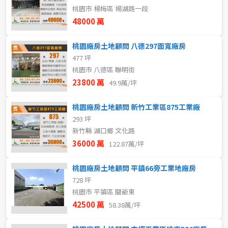
80坪以上
桃園市 楊梅區 楊湖路一段
~
樓
48000 萬
~
坪
桃園廠房土地顧問 八德297面寬廠房
格局
477 坪
桃園市 八德區 聯明街
樓層
不拘
5房以上
23800 萬
49.9萬/坪
不拘
地下室
桃園廠房土地顧問 新竹工業區875工業廠
屋齡
1樓
2樓
293 坪
新竹縣 湖口鄉 文化路
不拘
36000 萬
3樓
4樓
122.87萬/坪
桃園廠房土地顧問 平鎮66旁工業地廠房
5~10樓
11~20樓
售價
728 坪
桃園市 平鎮區 關爺東
21樓以上
42500 萬
58.38萬/坪
~
樓