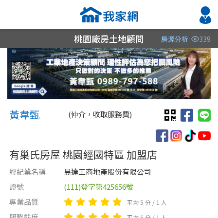
桃園廠房土地顧問
房源分析
339
縣市
縣市
縣市
區域
區域
區域
不限
不限
不限
不限
不限
不限
黃韋甄 韋甄
桃園市
桃園市
黃韋甄
(仲介，收取服務費)
新竹縣
有巢氏房屋 桃園經國特區 加盟店
新北市
經紀業名稱
昱達工商地產股份有限公司
彰化縣
證號
(111)登字第425656號
類型(可複選)
售價
類型(可複選)
專業品質
平均 5 分 / 1 人
不拘
不拘
整層住家
別墅
獨立套房
華廈
分租套房
工廠
服務態度
平均 5 分 / 1 人