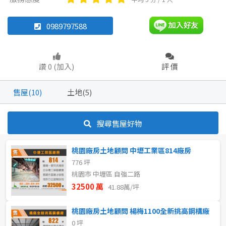
廠辦
雅房
其他住宅
店面
頂讓
0989797588
辦公
住辦
廠房
土地
坪數
讚 0 (加入)
評 價
車位
不拘
20坪以下
售屋(10)
土地(5)
80坪以上
坪數
搜尋售屋好物
不拘
20坪以下
~
坪
桃園廠房土地顧問 中壢工業區814廠房
20~30 坪
30~40 坪
776 坪
樓層
桃園市 中壢區 自強二路
40~50 坪
50~60 坪
32500 萬
41.88萬/坪
不拘
地下室
60~70 坪
70~80 坪
桃園廠房土地顧問 楊梅1100全新挑高鋼構廠
1樓
5~10樓
0 坪