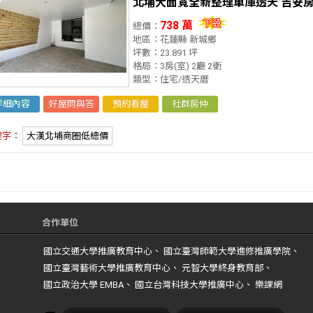
北埔大面寬全新整理車庫透天 吉安
738 萬
總價：
地區：花蓮縣 新城鄉
坪數：23.891 坪
格局：3房(室) 2廳 2衛
類型：住宅/透天厝
詳細內容
好屋問與答
預約看屋
社群房仲
鍵字：
大漢北埔商圈低總價
合作單位
國立交通大學推廣教育中心、 國立臺灣師範大學進修推廣學院、
國立臺灣藝術大學推廣教育中心、 元智大學終身教育部、
國立政治大學 EMBA、 國立台灣科技大學推廣中心、 樂課網