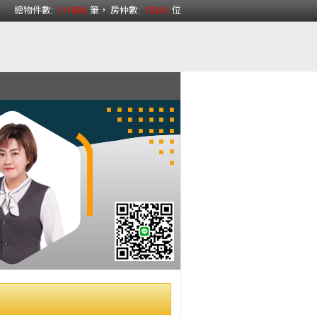
總物件數:
111826
筆， 房仲數:
15331
位