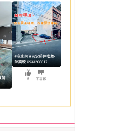
#我家網 #吉安房仲推薦-
陳奕璇-0933208817
薦-
5
不喜歡