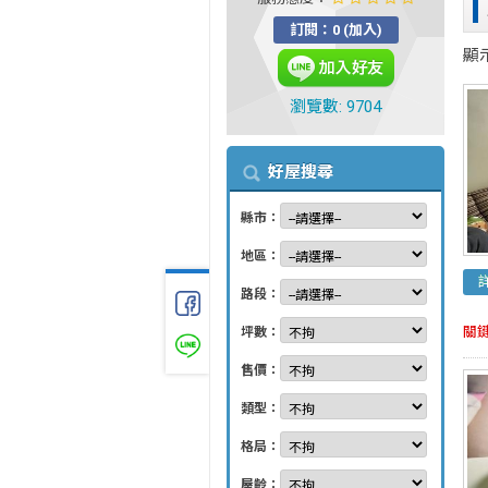
訂閱：0 (加入)
顯
瀏覽數: 9704
好屋搜尋
縣市：
地區：
路段：
關
坪數：
售價：
類型：
格局：
屋齡：