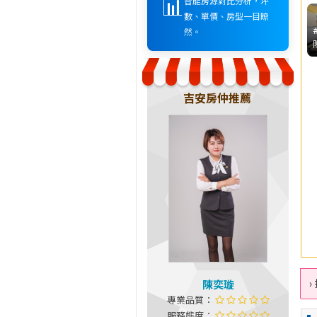
📊
智能房源對比分析，坪
數、單價、房型一目瞭
然。
吉安房仲推薦
›
陳奕璇
專業品質：
服務態度：