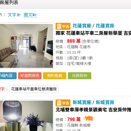
房屋列表
示：
文字
圖文
花蓮買屋
/
花蓮買房
獨家 花蓮車站平車二房屋新華廈 吉
888 萬
總價：
(含車位價)
地區：花蓮縣 花蓮市
坪數：25.35 坪
格局：2房(室) 2廳 1衛
類型：住宅/電梯大樓
詳細內容
好屋問與答
預約看屋
社群房仲
鍵字：
花蓮車站平面車位慈濟醫院
新城買屋
/
新城買房
北埔雙車庫孝親景觀美宅 吉安房仲
798 萬
總價：
地區：花蓮縣 新城鄉
坪數：22.16 坪