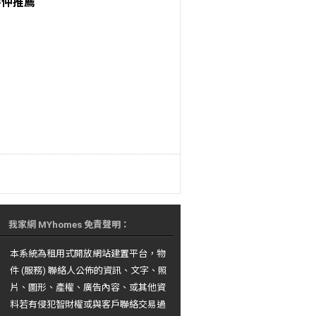
房仲推薦
我家網 MYhomes 免責聲明：
本系統為租用式開放網站建置平台，物
件 (服務) 聯絡人公佈的資訊、文字、照
片、圖形、產權、廣告內容、或其他資
料若有侵犯智財權或與客戶聯絡交易過