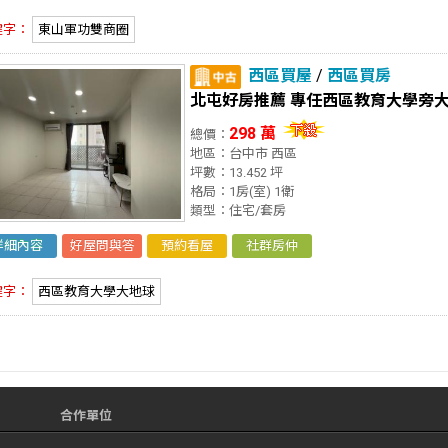
鍵字：
東山軍功雙商圈
西區買屋
/
西區買房
北屯好房推薦 專任西區教育大學旁
298 萬
總價：
地區：台中市 西區
坪數：13.452 坪
格局：1房(室) 1衛
類型：住宅/套房
詳細內容
好屋問與答
預約看屋
社群房仲
鍵字：
西區教育大學大地球
合作單位