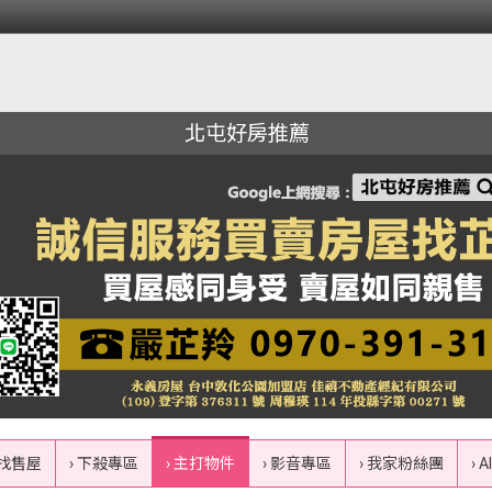
北屯好房推薦
 找售屋
› 下殺專區
› 主打物件
› 影音專區
› 我家粉絲團
› 