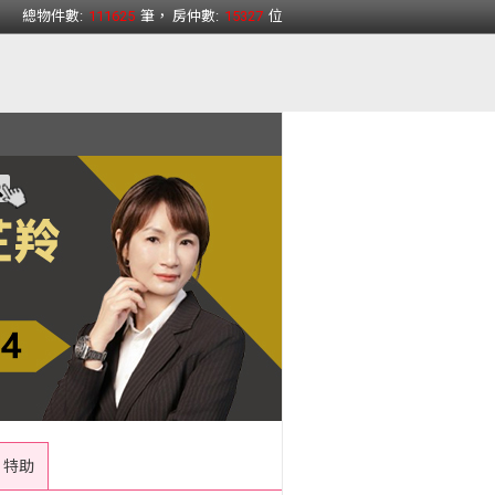
總物件數:
111625
筆， 房仲數:
15327
位
AI 特助