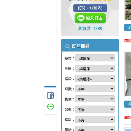
訂閱：1 (加入)
瀏覽數: 4389
關
好屋搜尋
縣市：
地區：
路段：
坪數：
售價：
類型：
關
格局：
屋齡：