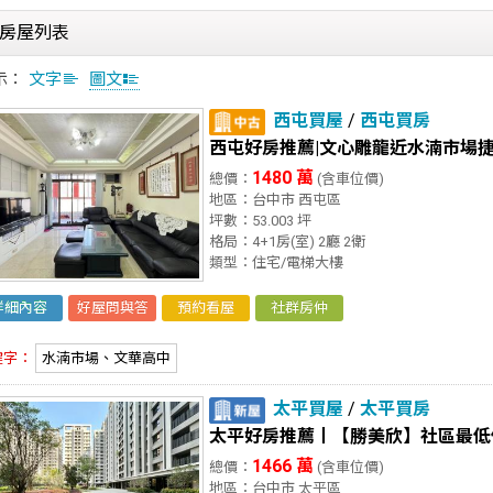
房屋列表
示：
文字
圖文
西屯買屋
/
西屯買房
西屯好房推薦|文心雕龍近水湳市場捷運
1480 萬
總價：
(含車位價)
地區：台中市 西屯區
坪數：53.003 坪
格局：4+1房(室) 2廳 2衛
類型：住宅/電梯大樓
詳細內容
好屋問與答
預約看屋
社群房仲
鍵字：
水湳市場、文華高中
太平買屋
/
太平買房
太平好房推薦丨【勝美欣】社區最低
1466 萬
總價：
(含車位價)
地區：台中市 太平區