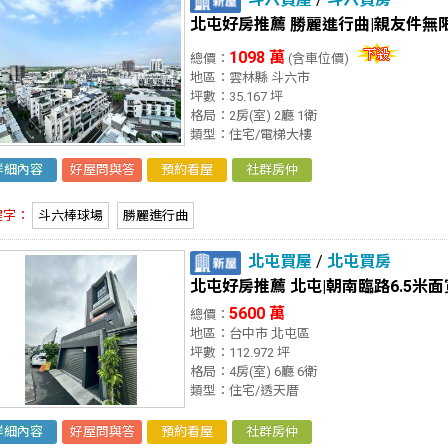
北屯好房推薦 勝麗進行曲|親友件無
1098 萬
總價：
(含車位價)
地區：雲林縣 斗六市
坪數：35.167 坪
格局：2房(室) 2廳 1衛
類型：住宅/電梯大樓
詳細內容
好屋問與答
預約看屋
社群房仲
鍵字：
斗六棒球場
勝麗進行曲
北屯買屋
/
北屯買房
北屯好房推薦 北屯|朝南臨路6.5米
5600 萬
總價：
地區：台中市 北屯區
坪數：112.972 坪
格局：4房(室) 6廳 6衛
類型：住宅/透天厝
詳細內容
好屋問與答
預約看屋
社群房仲