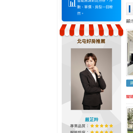
📊
智能房源對比分析，坪
數、單價、房型一目瞭
然。
顯
北屯好房推薦
關
嚴芷羚
專業品質：
服務態度：