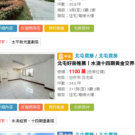
坪數：45.8 坪
格局：3房(室) 2廳 2衛
類型：住宅/電梯大樓
詳細內容
好屋問與答
預約看屋
社群房仲
鍵字：
太平新光重劃區
北屯買屋
/
北屯買房
北屯好房推薦丨水湳十四期黃金交界3
1100 萬
總價：
(含車位價)
地區：台中市 北屯區
坪數：34.6 坪
格局：3+1房(室) 2廳 2衛
類型：住宅/電梯大樓
詳細內容
好屋問與答
預約看屋
社群房仲
鍵字：
水湳經貿、十四期重劃區
斗六買屋
/
斗六買房