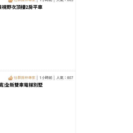
社群房仲專家
│ 1小時前 │ 人氣：685
限視野次頂樓2房平車
社群房仲專家
│ 1小時前 │ 人氣：807
面寬|全新雙車電梯別墅