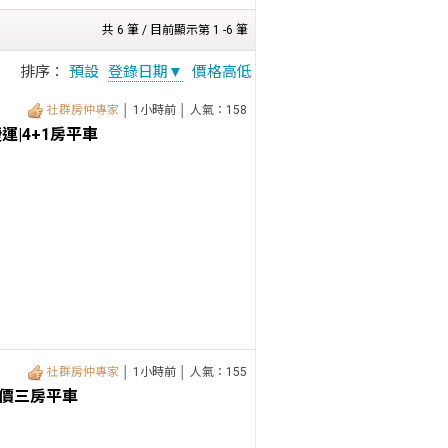
共 6 筆 / 目前顯示第 1 -6 筆
排序：
預設
登錄日期▼
價格高低
社群房仲專家
│ 1小時前 │ 人氣：158
|4+1房平車
社群房仲專家
│ 1小時前 │ 人氣：155
價三房平車