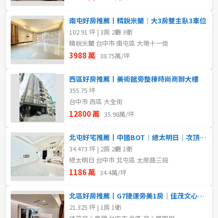
南屯好房推薦丨精銳米蘭｜大3房雙主臥3車位
102.91 坪 | 3房 2廳 3衛
精銳米蘭 台中市 南屯區 大墩十一街
3988 萬
38.75萬/坪
西區好房推薦丨美術館旁整棟時尚商辦大樓
355.75 坪
台中市 西區 大全街
12800 萬
35.98萬/坪
北屯好宅推薦丨中國BOT｜總太明日｜次頂樓｜大兩房平車
34.473 坪 | 2房 2廳 1衛
總太明日 台中市 北屯區 太原路三段
1186 萬
34.4萬/坪
北區好房推薦丨G7捷運旁美1房｜佳茂文心會館｜投資自住首選
21.325 坪 | 1房 1衛