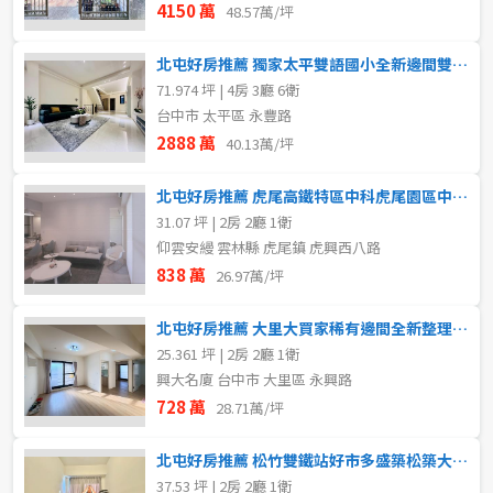
4150 萬
48.57萬/坪
北屯好房推薦 獨家太平雙語國小全新邊間雙車電梯別墅
71.974 坪 | 4房 3廳 6衛
台中市 太平區 永豐路
2888 萬
40.13萬/坪
北屯好房推薦 虎尾高鐵特區中科虎尾園區中高樓層視野漂亮二房
31.07 坪 | 2房 2廳 1衛
仰雲安縵 雲林縣 虎尾鎮 虎興西八路
838 萬
26.97萬/坪
北屯好房推薦 大里大買家稀有邊間全新整理雙陽台精美兩房
25.361 坪 | 2房 2廳 1衛
興大名廈 台中市 大里區 永興路
728 萬
28.71萬/坪
北屯好房推薦 松竹雙鐵站好市多盛築松築大兩房平車
37.53 坪 | 2房 2廳 1衛