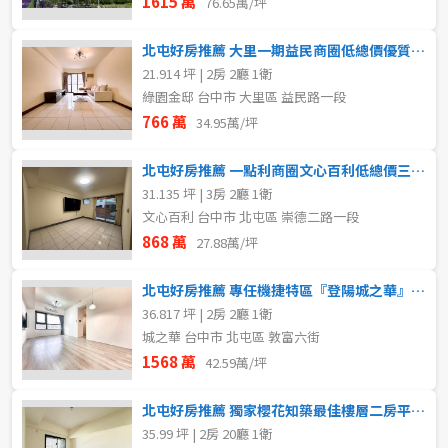
1615 萬
76.65萬/坪
北屯好房推薦 大里一期益民商圈低總價優質電梯兩房
21.914 坪 | 2房 2廳 1衛
綠園金邸 台中市 大里區 益民路一段
766 萬
34.95萬/坪
北屯好房推薦 一點利商圈文心百利低總價三房+車位
31.135 坪 | 3房 2廳 1衛
文心百利 台中市 北屯區 崇德二路一段
868 萬
27.88萬/坪
北屯好房推薦 專任機捷特區『登陽城之華』大兩房柱邊平車
36.817 坪 | 2房 2廳 1衛
城之華 台中市 北屯區 敦富六街
1568 萬
42.59萬/坪
北屯好房推薦 獨家櫻花知築最佳樓層二房平車入主明星小學
35.99 坪 | 2房 20廳 1衛