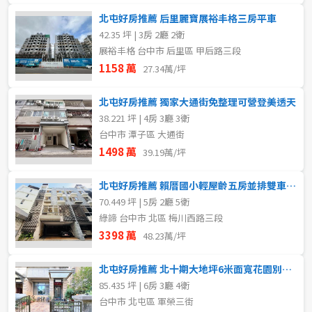
北屯好房推薦 后里麗寶展裕丰格三房平車
42.35 坪 | 3房 2廳 2衛
展裕丰格 台中市 后里區 甲后路三段
1158 萬
27.34萬/坪
北屯好房推薦 獨家大通街免整理可營登美透天
38.221 坪 | 4房 3廳 3衛
台中市 潭子區 大通街
1498 萬
39.19萬/坪
北屯好房推薦 賴厝國小輕屋齡五房並排雙車電梯別墅
70.449 坪 | 5房 2廳 5衛
綠諦 台中市 北區 梅川西路三段
3398 萬
48.23萬/坪
北屯好房推薦 北十期大地坪6米面寬花園別墅6房有孝親房
85.435 坪 | 6房 3廳 4衛
台中市 北屯區 軍榮三街