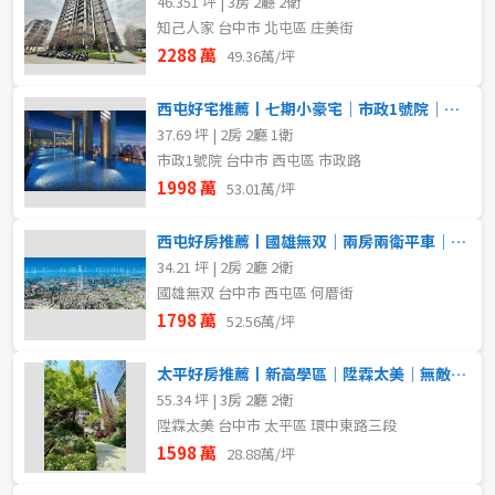
46.351 坪 | 3房 2廳 2衛
知己人家 台中市 北屯區 庄美街
2288 萬
49.36萬/坪
西屯好宅推薦丨七期小豪宅｜市政1號院｜大兩房平車｜帝王視野戶
37.69 坪 | 2房 2廳 1衛
市政1號院 台中市 西屯區 市政路
1998 萬
53.01萬/坪
西屯好房推薦丨國雄無双｜兩房兩衛平車｜高樓無限視野戶
34.21 坪 | 2房 2廳 2衛
國雄無双 台中市 西屯區 何厝街
1798 萬
52.56萬/坪
太平好房推薦丨新高學區｜陞霖太美｜無敵視野戶
55.34 坪 | 3房 2廳 2衛
陞霖太美 台中市 太平區 環中東路三段
1598 萬
28.88萬/坪