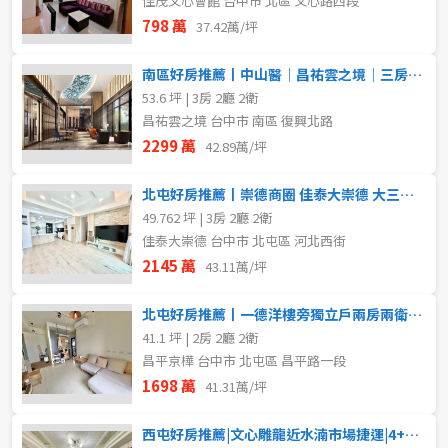
佳茂文心會館 台中市 北區 文心路四段
798 萬
37.42萬/坪
南區好房推薦丨中山醫｜昌祐雲之境｜三房雙平車
53.6 坪 | 3房 2廳 2衛
昌祐雲之境 台中市 南區 復興北路
2299 萬
42.89萬/坪
北屯好房推薦丨崇德商圈 佳泰大崇德 大三房平車
49.762 坪 | 3房 2廳 2衛
佳泰大崇德 台中市 北屯區 河北西街
2145 萬
43.11萬/坪
北屯好房推薦丨一德洋樓旁獨立戶兩房兩衛柱邊平車
41.1 坪 | 2房 2廳 2衛
昌平京樺 台中市 北屯區 昌平路一段
1698 萬
41.31萬/坪
西屯好房推薦|文心雕龍近水湳市場捷運|4+1房平車