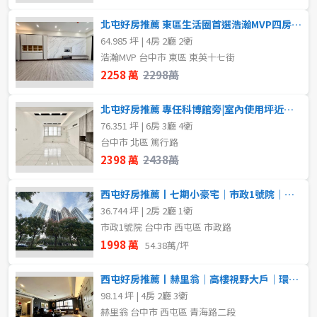
北屯好房推薦 東區生活圈首選浩瀚MVP四房雙平車
64.985 坪 | 4房 2廳 2衛
浩瀚MVP 台中市 東區 東英十七街
2258 萬
2298萬
北屯好房推薦 專任科博館旁|室內使用坪近百坪美透天
76.351 坪 | 6房 3廳 4衛
台中市 北區 篤行路
2398 萬
2438萬
西屯好房推薦丨七期小豪宅｜市政1號院｜大兩房平車｜高樓景觀戶
36.744 坪 | 2房 2廳 1衛
市政1號院 台中市 西屯區 市政路
1998 萬
54.38萬/坪
西屯好房推薦丨赫里翁｜高樓視野大戶｜環視七期美景
98.14 坪 | 4房 2廳 3衛
赫里翁 台中市 西屯區 青海路二段