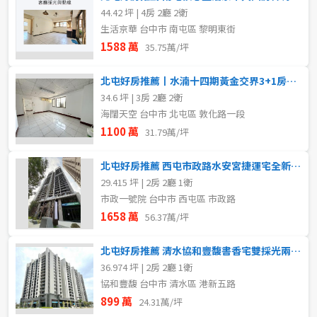
44.42 坪 | 4房 2廳 2衛
生活京華 台中市 南屯區 黎明東街
1588 萬
35.75萬/坪
北屯好房推薦丨水湳十四期黃金交界3+1房平車
34.6 坪 | 3房 2廳 2衛
海闊天空 台中市 北屯區 敦化路一段
1100 萬
31.79萬/坪
北屯好房推薦 西屯市政路水安宮捷運宅全新採光兩房車位
29.415 坪 | 2房 2廳 1衛
市政一號院 台中市 西屯區 市政路
1658 萬
56.37萬/坪
北屯好房推薦 清水協和豐馥書香宅雙採光兩房B1平車
36.974 坪 | 2房 2廳 1衛
協和豐馥 台中市 清水區 港新五路
899 萬
24.31萬/坪