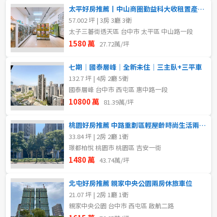
太平好房推薦丨中山商圈勤益科大收租置產優質店住
57.002 坪 | 3房 3廳 3衛
太子三蕃街透天區 台中市 太平區 中山路一段
1580 萬
27.72萬/坪
七期｜國泰層峰｜全新未住｜三主臥+三平車
132.7 坪 | 4房 2廳 5衛
國泰層峰 台中市 西屯區 惠中路一段
10800 萬
81.39萬/坪
桃園好房推薦 中路重劃區輕屋齡時尚生活兩房平車
33.84 坪 | 2房 2廳 1衛
璟都柏悅 桃園市 桃園區 吉安一街
1480 萬
43.74萬/坪
北屯好房推薦 親家中央公園兩房休旅車位
21.07 坪 | 2房 1廳 1衛
親家中央公園 台中市 西屯區 啟航二路