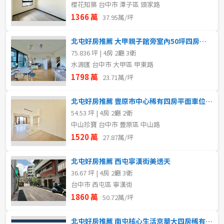
櫻花知築 台中市 潭子區 頭家路
1366 萬
37.95萬/坪
北屯好房推薦 大甲親子館旁室內50坪四房三衛浴配車位
75.836 坪 | 4房 2廳 3衛
水源匯 台中市 大甲區 甲東路
1798 萬
23.71萬/坪
北屯好房推薦 豐原市中心稀有四房平面車位前後陽台視野戶
54.53 坪 | 4房 2廳 2衛
中山珍寶 台中市 豐原區 中山路
1520 萬
27.87萬/坪
北屯好房推薦 西屯寧漢街美透天
36.67 坪 | 4房 2廳 3衛
台中市 西屯區 寧漢街
1860 萬
50.72萬/坪
北屯好房推薦 南屯核心生活京華大四房稀有釋出