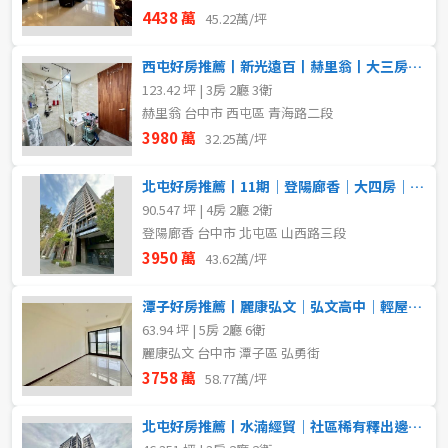
4438 萬
45.22萬/坪
西屯好房推薦丨新光遠百丨赫里翁丨大三房雙平車
123.42 坪 | 3房 2廳 3衛
赫里翁 台中市 西屯區 青海路二段
3980 萬
32.25萬/坪
北屯好房推薦丨11期｜登陽廊香｜大四房｜獨立雙平車｜稀有釋出
90.547 坪 | 4房 2廳 2衛
登陽廊香 台中市 北屯區 山西路三段
3950 萬
43.62萬/坪
潭子好房推薦丨麗康弘文｜弘文高中｜輕屋齡電梯別墅
63.94 坪 | 5房 2廳 6衛
麗康弘文 台中市 潭子區 弘勇街
3758 萬
58.77萬/坪
北屯好房推薦丨水湳經貿｜社區稀有釋出邊間採光三房平車