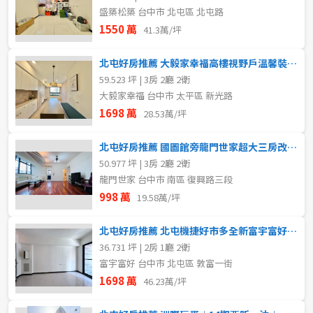
盛築松築 台中市 北屯區 北屯路
1550 萬
41.3萬/坪
北屯好房推薦 大毅家幸福高樓視野戶溫馨裝潢美三房雙平車
59.523 坪 | 3房 2廳 2衛
大毅家幸福 台中市 太平區 新光路
1698 萬
28.53萬/坪
北屯好房推薦 國圖館旁龍門世家超大三房改套聖品
50.977 坪 | 3房 2廳 2衛
龍門世家 台中市 南區 復興路三段
998 萬
19.58萬/坪
北屯好房推薦 北屯機捷好市多全新富宇富好兩房平車
36.731 坪 | 2房 1廳 2衛
富宇富好 台中市 北屯區 敦富一街
1698 萬
46.23萬/坪