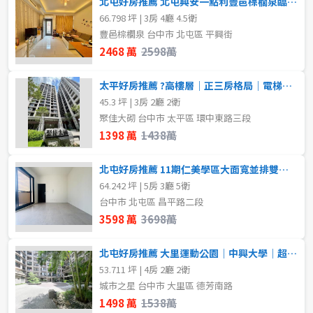
北屯好房推薦 北屯興安一點利豐邑棕櫚泉臨路透店
不拘
1房
66.798 坪 | 3房 4廳 4.5衛
豐邑棕櫚泉 台中市 北屯區 平興街
2房
3房
格局
2468 萬
2598萬
不拘
1房
4房
5房以上
太平好房推薦 ?高樓層｜正三房格局｜電梯口柱邊平車
45.3 坪 | 3房 2廳 2衛
2房
3房
聚佳大砌 台中市 太平區 環中東路三段
屋齡
1398 萬
1438萬
4房
5房以上
不拘
北屯好房推薦 11期仁美學區大面寬並排雙車臨路豪墅
64.242 坪 | 5房 3廳 5衛
租金(元)
台中市 北屯區 昌平路二段
售價
3598 萬
3698萬
北屯好房推薦 大里運動公園｜中興大學｜超大四房平車
53.711 坪 | 4房 2廳 2衛
城市之星 台中市 大里區 德芳南路
1498 萬
1538萬