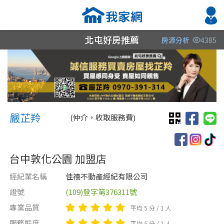
北屯好房推薦
房源分析
4385
縣市
縣市
縣市
區域
區域
區域
不限
不限
不限
不限
不限
不限
嚴芷羚 嚴芷羚
台中市
嚴芷羚
(仲介，收取服務費)
雲林縣
台中敦化公園 加盟店
桃園市
經紀業名稱
佳禧不動產經紀有限公司
證號
(109)登字第376311號
類型(可複選)
售價
類型(可複選)
專業品質
平均 5 分 / 1 人
不拘
不拘
電梯大樓
整層住家
獨立套房
套房
分租套房
別墅
服務態度
平均 5 分 / 1 人