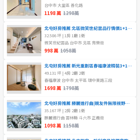
80坪以上
台中市 大里區 善化路
樓層
1198 萬
1298萬
~
坪
不拘
地下室
北屯好房推薦 北區微笑世紀雲品行情價1+1房大平車
32.586 坪 | 1房 1廳 1衛
1樓
2樓
微笑世紀雲品 台中市 北區 育樂街
樓層
998 萬
1058萬
不拘
地下室
3樓
4樓
北屯好房推薦 新光重劃區春福康波精裝3+1房平車露臺戶
1樓
2樓
5~10樓
11~20樓
49.131 坪 | 4房 2廳 2衛
春福康波 台中市 太平區 環中東路三段
1698 萬
1798萬
3樓
4樓
21樓以上
北屯好房推薦 勝麗進行曲|親友件無限視野次頂樓2房平車
5~10樓
11~20樓
~
樓
35.167 坪 | 2房 2廳 1衛
勝麗進行曲 雲林縣 斗六市 正義街
21樓以上
1098 萬
1158萬
格局
~
樓