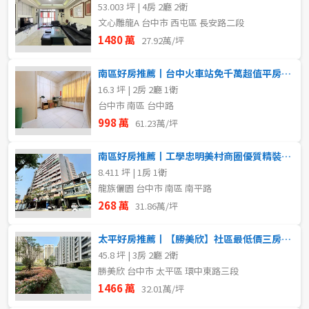
53.003 坪 | 4房 2廳 2衛
文心雕龍A 台中市 西屯區 長安路二段
1480 萬
27.92萬/坪
南區好房推薦丨台中火車站免千萬超值平房｜危老聖品
16.3 坪 | 2房 2廳 1衛
台中市 南區 台中路
998 萬
61.23萬/坪
南區好房推薦丨工學忠明美村商圈優質精裝收租美套房
8.411 坪 | 1房 1衛
龍族儷園 台中市 南區 南平路
268 萬
31.86萬/坪
太平好房推薦丨【勝美欣】社區最低價三房平車
45.8 坪 | 3房 2廳 2衛
勝美欣 台中市 太平區 環中東路三段
1466 萬
32.01萬/坪