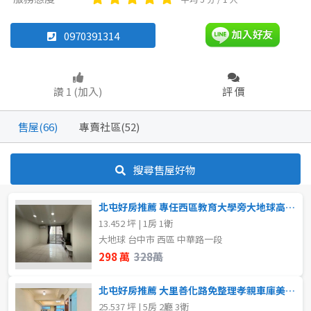
透天厝
雅房
其他住宅
華廈
店面
店面
頂讓
0970391314
辦公
住辦
廠房
土地
坪數
讚 1 (加入)
評 價
車位
不拘
20坪以下
售屋(66)
專賣社區(52)
20~30 坪
30~40 坪
坪數
搜尋售屋好物
不拘
20坪以下
40~50 坪
50~60 坪
北屯好房推薦 專任西區教育大學旁大地球高樓層套房
20~30 坪
30~40 坪
60~70 坪
70~80 坪
13.452 坪 | 1房 1衛
大地球 台中市 西區 中華路一段
40~50 坪
50~60 坪
80坪以上
298 萬
328萬
60~70 坪
70~80 坪
~
坪
北屯好房推薦 大里善化路免整理孝親車庫美稀有透天
25.537 坪 | 5房 2廳 3衛