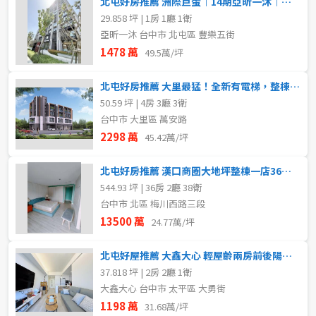
北屯好房推薦 洲際巨蛋︱14期亞昕一沐︱小豪宅配平車
29.858 坪 | 1房 1廳 1衛
亞昕一沐 台中市 北屯區 豐樂五街
1478 萬
49.5萬/坪
北屯好房推薦 大里最猛！全新有電梯，整棟四樓車庫豪墅
50.59 坪 | 4房 3廳 3衛
台中市 大里區 萬安路
2298 萬
45.42萬/坪
北屯好房推薦 漢口商圈大地坪整棟一店36套單一承租方
544.93 坪 | 36房 2廳 38衛
台中市 北區 梅川西路三段
13500 萬
24.77萬/坪
北屯好屋推薦 大鑫大心 輕屋齡兩房前後陽台配平車
37.818 坪 | 2房 2廳 1衛
大鑫大心 台中市 太平區 大勇街
1198 萬
31.68萬/坪