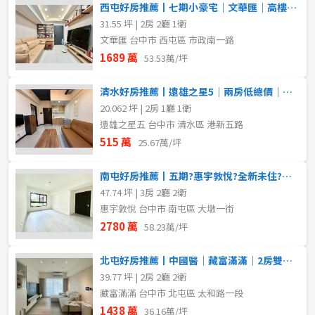
西屯好房推薦丨七期小豪宅｜文華匯｜高樓精裝兩房平車視野戶
31.55 坪 | 2房 2廳 1衛
文華匯 台中市 西屯區 市政南一路
1689 萬
53.53萬/坪
清水好房推薦丨遠雄之星5｜兩房低總價｜近三井OUTLET
20.062 坪 | 2房 1廳 1衛
遠雄之星五 台中市 清水區 港新五路
515 萬
25.67萬/坪
南屯好房推薦丨五期?惠宇敦悅?全新未住?三房平車
47.74 坪 | 3房 2廳 2衛
惠宇敦悅 台中市 南屯區 大墩一街
2780 萬
58.23萬/坪
北屯好房推薦丨中國醫｜藏富滿滿｜2房雙衛浴精裝戶
39.77 坪 | 2房 2廳 2衛
藏富滿滿 台中市 北屯區 太和路一段
1438 萬
36.16萬/坪