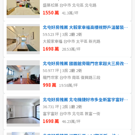
盛築松築 台中市 北屯區 北屯路
1550 萬
41.3萬/坪
北屯好房推薦 大毅家幸福高樓視野戶溫馨裝潢美三房雙平車
59.523 坪 | 3房 2廳 2衛
大毅家幸福 台中市 太平區 新光路
1698 萬
28.53萬/坪
北屯好房推薦 國圖館旁龍門世家超大三房改套聖品
50.977 坪 | 3房 2廳 2衛
龍門世家 台中市 南區 復興路三段
998 萬
19.58萬/坪
北屯好房推薦 北屯機捷好市多全新富宇富好兩房平車
36.731 坪 | 2房 1廳 2衛
富宇富好 台中市 北屯區 敦富一街
1698 萬
46.23萬/坪