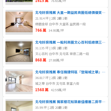
1615 萬
76.65萬/坪
北屯好房推薦 大里一期益民商圈低總價優質電梯兩房
21.914 坪 | 2房 2廳 1衛
綠園金邸 台中市 大里區 益民路一段
766 萬
34.95萬/坪
北屯好房推薦 一點利商圈文心百利低總價三房+車位
31.135 坪 | 3房 2廳 1衛
文心百利 台中市 北屯區 崇德二路一段
868 萬
27.88萬/坪
北屯好房推薦 專任機捷特區『登陽城之華』大兩房柱邊平車
36.817 坪 | 2房 2廳 1衛
城之華 台中市 北屯區 敦富六街
1568 萬
42.59萬/坪
北屯好房推薦 獨家櫻花知築最佳樓層二房平車入主明星小學
35.99 坪 | 2房 20廳 1衛