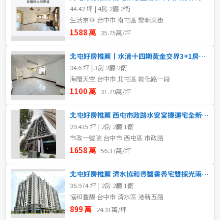
44.42 坪 | 4房 2廳 2衛
生活京華 台中市 南屯區 黎明東街
1588 萬
35.75萬/坪
北屯好房推薦丨水湳十四期黃金交界3+1房平車
34.6 坪 | 3房 2廳 2衛
海闊天空 台中市 北屯區 敦化路一段
1100 萬
31.79萬/坪
北屯好房推薦 西屯市政路水安宮捷運宅全新採光兩房車位
29.415 坪 | 2房 2廳 1衛
市政一號院 台中市 西屯區 市政路
1658 萬
56.37萬/坪
北屯好房推薦 清水協和豐馥書香宅雙採光兩房B1平車
36.974 坪 | 2房 2廳 1衛
協和豐馥 台中市 清水區 港新五路
899 萬
24.31萬/坪