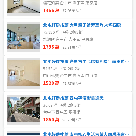
櫻花知築 台中市 潭子區 頭家路
1366 萬
37.95萬/坪
北屯好房推薦 大甲親子館旁室內50坪四房三衛浴配車位
75.836 坪 | 4房 2廳 3衛
水源匯 台中市 大甲區 甲東路
1798 萬
23.71萬/坪
北屯好房推薦 豐原市中心稀有四房平面車位前後陽台視野戶
54.53 坪 | 4房 2廳 2衛
中山珍寶 台中市 豐原區 中山路
1520 萬
27.87萬/坪
北屯好房推薦 西屯寧漢街美透天
36.67 坪 | 4房 2廳 3衛
台中市 西屯區 寧漢街
1860 萬
50.72萬/坪
北屯好房推薦 南屯核心生活京華大四房稀有釋出