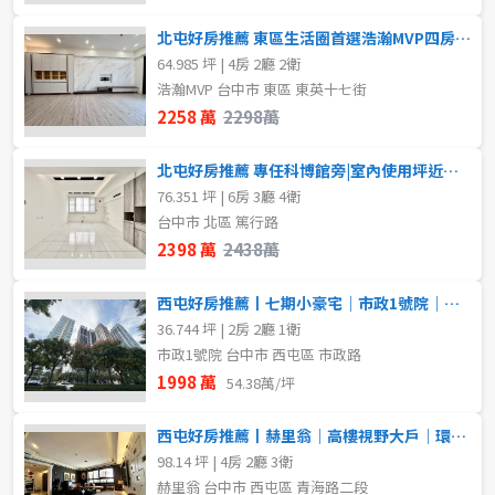
北屯好房推薦 東區生活圈首選浩瀚MVP四房雙平車
64.985 坪 | 4房 2廳 2衛
浩瀚MVP 台中市 東區 東英十七街
2258 萬
2298萬
北屯好房推薦 專任科博館旁|室內使用坪近百坪美透天
76.351 坪 | 6房 3廳 4衛
台中市 北區 篤行路
2398 萬
2438萬
西屯好房推薦丨七期小豪宅｜市政1號院｜大兩房平車｜高樓景觀戶
36.744 坪 | 2房 2廳 1衛
市政1號院 台中市 西屯區 市政路
1998 萬
54.38萬/坪
西屯好房推薦丨赫里翁｜高樓視野大戶｜環視七期美景
98.14 坪 | 4房 2廳 3衛
赫里翁 台中市 西屯區 青海路二段