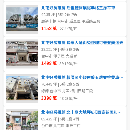
北屯好房推薦 后里麗寶展裕丰格三房平車
42.35 坪 | 3房 2廳 2衛
展裕丰格 台中市 后里區 甲后路三段
1158 萬
27.34萬/坪
北屯好房推薦 獨家大通街免整理可營登美透天
38.221 坪 | 4房 3廳 3衛
台中市 潭子區 大通街
1498 萬
39.19萬/坪
北屯好房推薦 賴厝國小輕屋齡五房並排雙車電梯別墅
70.449 坪 | 5房 2廳 5衛
綠諦 台中市 北區 梅川西路三段
3398 萬
48.23萬/坪
北屯好房推薦 北十期大地坪6米面寬花園別墅6房有孝親房
85.435 坪 | 6房 3廳 4衛
台中市 北屯區 軍榮三街