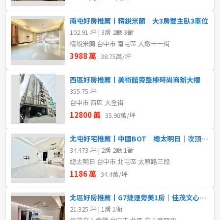
南屯好房推薦丨精銳米蘭｜大3房雙主臥3車位
102.91 坪 | 3房 2廳 3衛
精銳米蘭 台中市 南屯區 大墩十一街
3988 萬
38.75萬/坪
西區好房推薦丨美術館旁整棟時尚商辦大樓
355.75 坪
台中市 西區 大全街
12800 萬
35.98萬/坪
北屯好宅推薦丨中國BOT｜總太明日｜次頂樓｜大兩房平車
34.473 坪 | 2房 2廳 1衛
總太明日 台中市 北屯區 太原路三段
1186 萬
34.4萬/坪
北區好房推薦丨G7捷運旁美1房｜佳茂文心會館｜投資自住首選
21.325 坪 | 1房 1衛