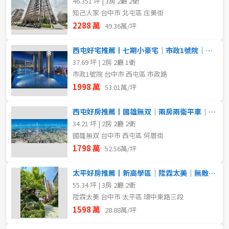
46.351 坪 | 3房 2廳 2衛
知己人家 台中市 北屯區 庄美街
2288 萬
49.36萬/坪
西屯好宅推薦丨七期小豪宅｜市政1號院｜大兩房平車｜帝王視野戶
37.69 坪 | 2房 2廳 1衛
市政1號院 台中市 西屯區 市政路
1998 萬
53.01萬/坪
西屯好房推薦丨國雄無双｜兩房兩衛平車｜高樓無限視野戶
34.21 坪 | 2房 2廳 2衛
國雄無双 台中市 西屯區 何厝街
1798 萬
52.56萬/坪
太平好房推薦丨新高學區｜陞霖太美｜無敵視野戶
55.34 坪 | 3房 2廳 2衛
陞霖太美 台中市 太平區 環中東路三段
1598 萬
28.88萬/坪