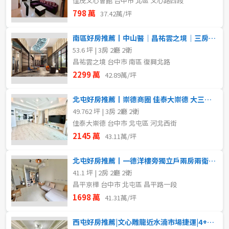
佳茂文心會館 台中市 北區 文心路四段
798 萬
37.42萬/坪
南區好房推薦丨中山醫｜昌祐雲之境｜三房雙平車
53.6 坪 | 3房 2廳 2衛
昌祐雲之境 台中市 南區 復興北路
2299 萬
42.89萬/坪
北屯好房推薦丨崇德商圈 佳泰大崇德 大三房平車
49.762 坪 | 3房 2廳 2衛
佳泰大崇德 台中市 北屯區 河北西街
2145 萬
43.11萬/坪
北屯好房推薦丨一德洋樓旁獨立戶兩房兩衛柱邊平車
41.1 坪 | 2房 2廳 2衛
昌平京樺 台中市 北屯區 昌平路一段
1698 萬
41.31萬/坪
西屯好房推薦|文心雕龍近水湳市場捷運|4+1房平車