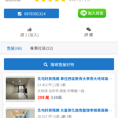
透天厝
雅房
其他住宅
華廈
店面
店面
頂讓
0970391314
辦公
住辦
廠房
土地
坪數
讚 1 (加入)
評 價
車位
不拘
20坪以下
售屋(66)
專賣社區(52)
20~30 坪
30~40 坪
坪數
搜尋售屋好物
不拘
20坪以下
40~50 坪
50~60 坪
北屯好房推薦 專任西區教育大學旁大地球高樓層套房
20~30 坪
30~40 坪
60~70 坪
70~80 坪
13.452 坪 | 1房 1衛
大地球 台中市 西區 中華路一段
40~50 坪
50~60 坪
80坪以上
298 萬
328萬
60~70 坪
70~80 坪
~
坪
北屯好房推薦 大里善化路免整理孝親車庫美稀有透天
25.537 坪 | 5房 2廳 3衛