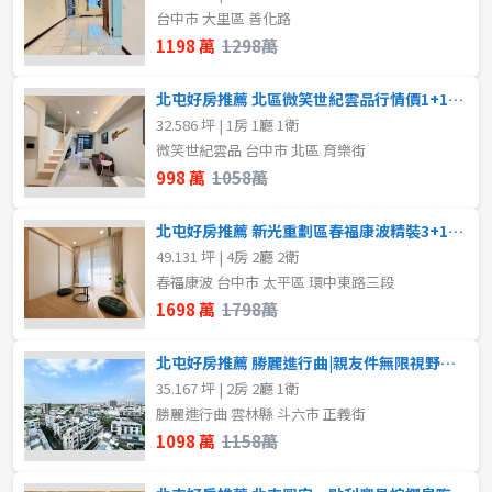
80坪以上
台中市 大里區 善化路
樓層
1198 萬
1298萬
~
坪
不拘
地下室
北屯好房推薦 北區微笑世紀雲品行情價1+1房大平車
32.586 坪 | 1房 1廳 1衛
1樓
2樓
微笑世紀雲品 台中市 北區 育樂街
樓層
998 萬
1058萬
不拘
地下室
3樓
4樓
北屯好房推薦 新光重劃區春福康波精裝3+1房平車露臺戶
1樓
2樓
5~10樓
11~20樓
49.131 坪 | 4房 2廳 2衛
春福康波 台中市 太平區 環中東路三段
1698 萬
1798萬
3樓
4樓
21樓以上
北屯好房推薦 勝麗進行曲|親友件無限視野次頂樓2房平車
5~10樓
11~20樓
~
樓
35.167 坪 | 2房 2廳 1衛
勝麗進行曲 雲林縣 斗六市 正義街
21樓以上
1098 萬
1158萬
格局
~
樓