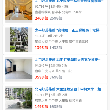
北屯好房推薦 北屯興安一點利豐邑棕櫚泉臨路透店
不拘
1房
66.798 坪 | 3房 4廳 4.5衛
豐邑棕櫚泉 台中市 北屯區 平興街
2房
3房
格局
2468 萬
2598萬
不拘
1房
4房
5房以上
太平好房推薦 ?高樓層｜正三房格局｜電梯口柱邊平車
45.3 坪 | 3房 2廳 2衛
2房
3房
聚佳大砌 台中市 太平區 環中東路三段
屋齡
1398 萬
1438萬
4房
5房以上
不拘
北屯好房推薦 11期仁美學區大面寬並排雙車臨路豪墅
64.242 坪 | 5房 3廳 5衛
租金(元)
台中市 北屯區 昌平路二段
售價
3598 萬
3698萬
北屯好房推薦 大里運動公園｜中興大學｜超大四房平車
53.711 坪 | 4房 2廳 2衛
城市之星 台中市 大里區 德芳南路
1498 萬
1538萬