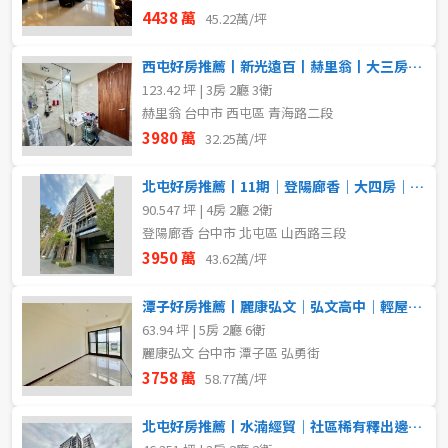
4438 萬
45.22萬/坪
西屯好房推薦丨新光遠百丨赫里翁丨大三房雙平車
123.42 坪 | 3房 2廳 3衛
赫里翁 台中市 西屯區 青海路二段
3980 萬
32.25萬/坪
北屯好房推薦丨11期｜登陽廊香｜大四房｜獨立雙平車｜稀有釋出
90.547 坪 | 4房 2廳 2衛
登陽廊香 台中市 北屯區 山西路三段
3950 萬
43.62萬/坪
潭子好房推薦丨麗康弘文｜弘文高中｜輕屋齡電梯別墅
63.94 坪 | 5房 2廳 6衛
麗康弘文 台中市 潭子區 弘勇街
3758 萬
58.77萬/坪
北屯好房推薦丨水湳經貿｜社區稀有釋出邊間採光三房平車