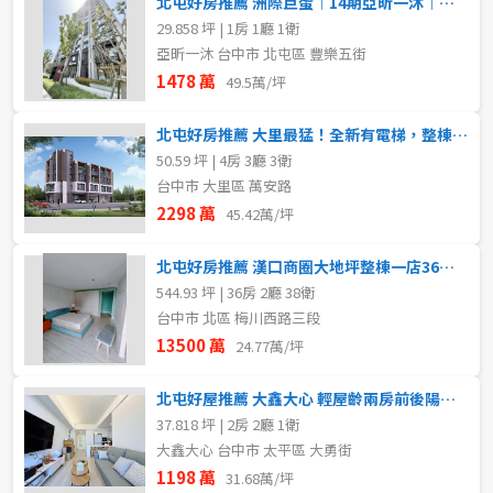
北屯好房推薦 洲際巨蛋︱14期亞昕一沐︱小豪宅配平車
29.858 坪 | 1房 1廳 1衛
亞昕一沐 台中市 北屯區 豐樂五街
1478 萬
49.5萬/坪
北屯好房推薦 大里最猛！全新有電梯，整棟四樓車庫豪墅
50.59 坪 | 4房 3廳 3衛
台中市 大里區 萬安路
2298 萬
45.42萬/坪
北屯好房推薦 漢口商圈大地坪整棟一店36套單一承租方
544.93 坪 | 36房 2廳 38衛
台中市 北區 梅川西路三段
13500 萬
24.77萬/坪
北屯好屋推薦 大鑫大心 輕屋齡兩房前後陽台配平車
37.818 坪 | 2房 2廳 1衛
大鑫大心 台中市 太平區 大勇街
1198 萬
31.68萬/坪