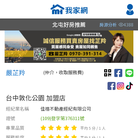
北屯好房推薦
房源分析
4388
縣市
縣市
縣市
區域
區域
區域
不限
不限
不限
不限
不限
不限
嚴芷羚 嚴芷羚
台中市
嚴芷羚
(仲介，收取服務費)
雲林縣
台中敦化公園 加盟店
桃園市
經紀業名稱
佳禧不動產經紀有限公司
證號
(109)登字第376311號
類型(可複選)
售價
類型(可複選)
專業品質
平均 5 分 / 1 人
不拘
不拘
電梯大樓
整層住家
獨立套房
套房
分租套房
別墅
服務態度
平均 5 分 / 1 人