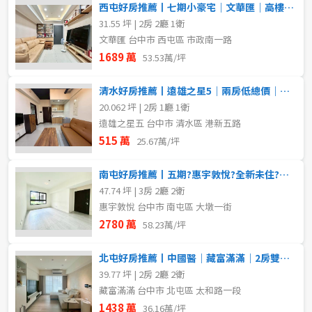
西屯好房推薦丨七期小豪宅｜文華匯｜高樓精裝兩房平車視野戶
31.55 坪 | 2房 2廳 1衛
文華匯 台中市 西屯區 市政南一路
1689 萬
53.53萬/坪
清水好房推薦丨遠雄之星5｜兩房低總價｜近三井OUTLET
20.062 坪 | 2房 1廳 1衛
遠雄之星五 台中市 清水區 港新五路
515 萬
25.67萬/坪
南屯好房推薦丨五期?惠宇敦悅?全新未住?三房平車
47.74 坪 | 3房 2廳 2衛
惠宇敦悅 台中市 南屯區 大墩一街
2780 萬
58.23萬/坪
北屯好房推薦丨中國醫｜藏富滿滿｜2房雙衛浴精裝戶
39.77 坪 | 2房 2廳 2衛
藏富滿滿 台中市 北屯區 太和路一段
1438 萬
36.16萬/坪