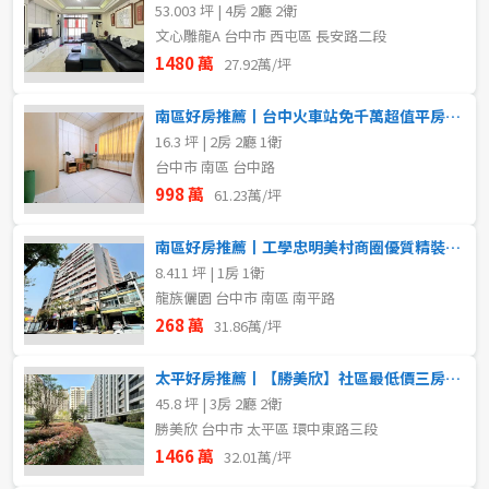
53.003 坪 | 4房 2廳 2衛
文心雕龍A 台中市 西屯區 長安路二段
1480 萬
27.92萬/坪
南區好房推薦丨台中火車站免千萬超值平房｜危老聖品
16.3 坪 | 2房 2廳 1衛
台中市 南區 台中路
998 萬
61.23萬/坪
南區好房推薦丨工學忠明美村商圈優質精裝收租美套房
8.411 坪 | 1房 1衛
龍族儷園 台中市 南區 南平路
268 萬
31.86萬/坪
太平好房推薦丨【勝美欣】社區最低價三房平車
45.8 坪 | 3房 2廳 2衛
勝美欣 台中市 太平區 環中東路三段
1466 萬
32.01萬/坪