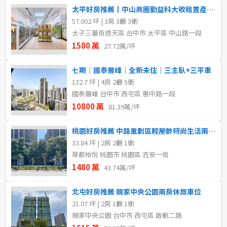
太平好房推薦丨中山商圈勤益科大收租置產優質店住
57.002 坪 | 3房 3廳 3衛
太子三蕃街透天區 台中市 太平區 中山路一段
1580 萬
27.72萬/坪
七期｜國泰層峰｜全新未住｜三主臥+三平車
132.7 坪 | 4房 2廳 5衛
國泰層峰 台中市 西屯區 惠中路一段
10800 萬
81.39萬/坪
桃園好房推薦 中路重劃區輕屋齡時尚生活兩房平車
33.84 坪 | 2房 2廳 1衛
璟都柏悅 桃園市 桃園區 吉安一街
1480 萬
43.74萬/坪
北屯好房推薦 親家中央公園兩房休旅車位
21.07 坪 | 2房 1廳 1衛
親家中央公園 台中市 西屯區 啟航二路