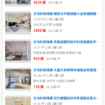
4150 萬
48.57萬/坪
北屯好房推薦 獨家太平雙語國小全新邊間雙車電梯別墅
71.974 坪 | 4房 3廳 6衛
台中市 太平區 永豐路
2888 萬
40.13萬/坪
北屯好房推薦 虎尾高鐵特區中科虎尾園區中高樓層視野漂亮二房
31.07 坪 | 2房 2廳 1衛
仰雲安縵 雲林縣 虎尾鎮 虎興西八路
838 萬
26.97萬/坪
北屯好房推薦 大里大買家稀有邊間全新整理雙陽台精美兩房
25.361 坪 | 2房 2廳 1衛
興大名廈 台中市 大里區 永興路
728 萬
28.71萬/坪
北屯好房推薦 松竹雙鐵站好市多盛築松築大兩房平車
37.53 坪 | 2房 2廳 1衛